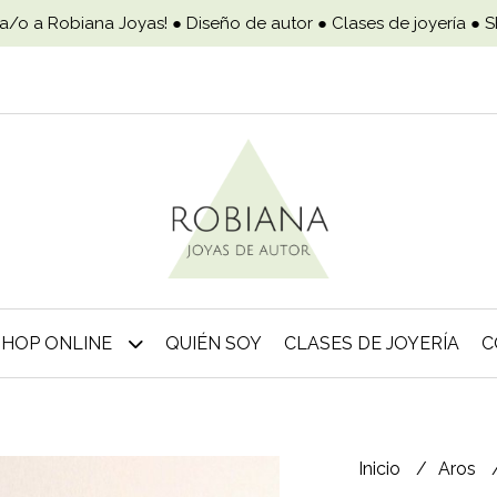
a/o a Robiana Joyas! ● Diseño de autor ● Clases de joyería ● 
SHOP ONLINE
QUIÉN SOY
CLASES DE JOYERÍA
C
Inicio
Aros