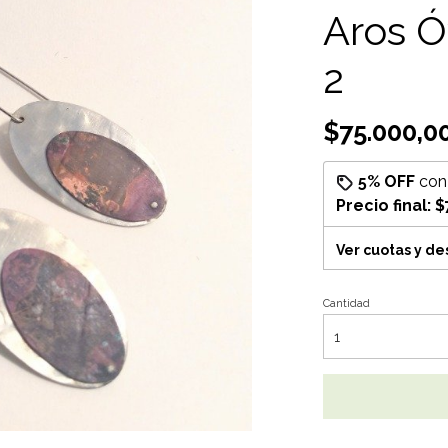
Aros Ó
2
$75.000,0
5% OFF
co
Precio final:
$
Ver cuotas y d
Cantidad