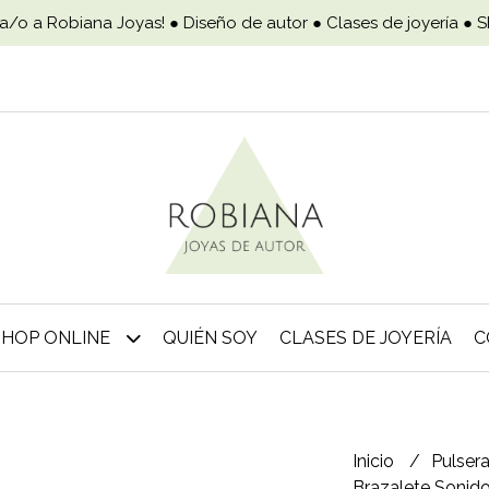
a/o a Robiana Joyas! ● Diseño de autor ● Clases de joyería ● 
SHOP ONLINE
QUIÉN SOY
CLASES DE JOYERÍA
C
Inicio
Pulser
Brazalete Sonido