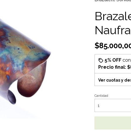
Brazal
Naufra
$85.000,0
5% OFF
co
Precio final:
$
Ver cuotas y d
Cantidad