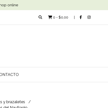
Shop online
0
-
$0,00
ONTACTO
as y brazaletes
s del Naufragio