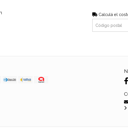
m
Calculá el cost
N
C